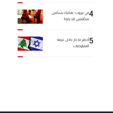
4
في بيروت: تفكيك شبكتين
منظّمتين للدعارة!
5
أخطر ما دار داخل غرفة
المفاوضات