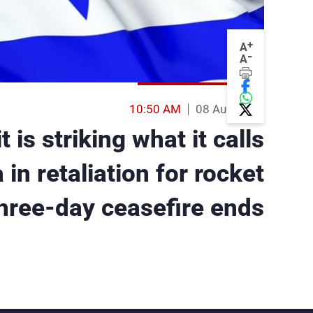
+
A
-
A
10:50 AM
08 Aug 2014
it is striking what it calls
a in retaliation for rocket
 three-day ceasefire ends