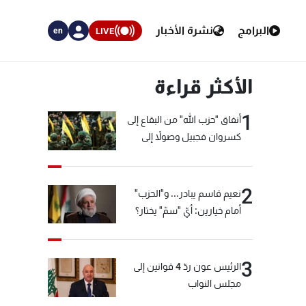
البرامج
نشرة الأخبار
LIVE
en
الأكثر قراءة
1
أنفاق "حزب الله" من البقاع إلى
كسروان فجبيل وصولاً إلى
المختارة... التفاصيل في نشرة
الأخبار بعد قليل
2
نعيم قاسم يبادر... و"الحزب"
أمام خيارين: أيّ "سمّ" يختار؟
3
الرئيس عون ردّ 4 قوانين إلى
مجلس النواب