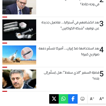
في وجه خيّاط؟
3
بعد انكشافهم في أستراليا... تفاصيل جديدة
عن توقيف "شبكة الكوكايين"
4
بعد استخدامها ضدّ إيران... أميركا تتسلّم دفعة
صواريخ كبيرة!
5
قضيّة السفير "الذي سقط": هل يُسلَّم إلى
بلده؟
-
+
A
A