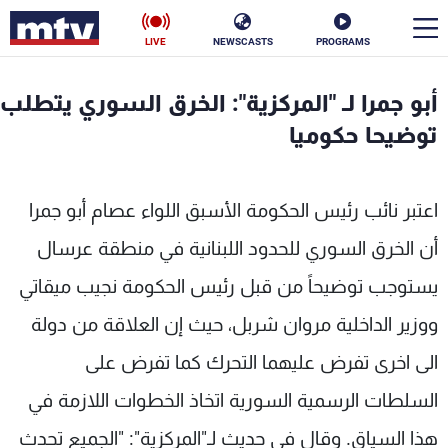
LIVE
NEWSCASTS
PROGRAMS
en
أبو جمرا لـ "المركزية": الخرق السوري يتطلب
الأخبار
توضيحا حكوميا
سياسة
ناس
اعتبر نائب رئيس الحكومة الأسبق اللواء عصام أبو جمرا
إقتصاد
فن
أن الخرق السوري للحدود اللبنانية في منطقة عرسال
منوعات
رياضة
يستوجب توضيحاً من قبل رئيس الحكومة نجيب ميقاتي
كأس العالم
ووزير الداخلية مروان شربل، حيث إن العلاقة من دولة
الى اخرى تفرض عليهما التحرك كما تفرض على
السلطات الرسمية السورية اتخاذ الخطوات اللازمة في
البرامج
هذا السياق. وقال في حديث لـ"المركزية": "الجميع تحدث
جدول البرامج