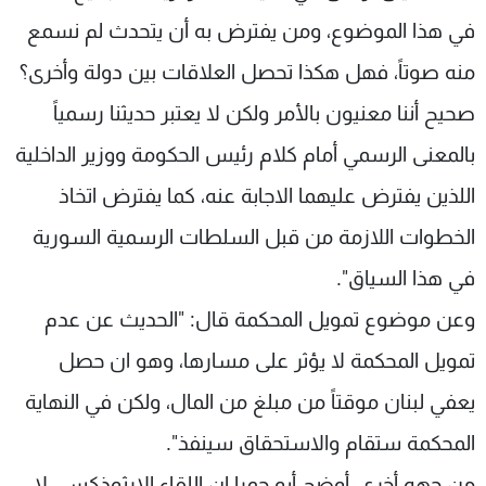
شاهد البرامج
في هذا الموضوع، ومن يفترض به أن يتحدث لم نسمع
الترددات
منه صوتاً، فهل هكذا تحصل العلاقات بين دولة وأخرى؟
صحيح أننا معنيون بالأمر ولكن لا يعتبر حديثنا رسمياً
عن MTV
وظائف
الإنـتـاج
تواصل معنا
بالمعنى الرسمي أمام كلام رئيس الحكومة ووزير الداخلية
لاعلاناتكم
شروط الإسـتخدام
سياسة الخصوصية
اللذين يفترض عليهما الاجابة عنه، كما يفترض اتخاذ
الخطوات اللازمة من قبل السلطات الرسمية السورية
في هذا السياق".
وعن موضوع تمويل المحكمة قال: "الحديث عن عدم
تمويل المحكمة لا يؤثر على مسارها، وهو ان حصل
يعفي لبنان موقتاً من مبلغ من المال، ولكن في النهاية
المحكمة ستقام والاستحقاق سينفذ".
من جهه أخرى، أوضح أبو جمرا ان اللقاء الارثوذكسي لا