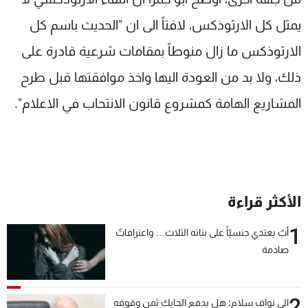
يمثل كل الارثوذكس، لافتاً الى ان "الحديث باسم كل
الارثوذكس ما زال منوطاً بمقامات شرعية قادرة على
ذلك، ولا بد من العودة اليها واخذ موافقتها قبل طرح
المشاريع الهامة كمشروع قانون الانتحاب في الاعلام".
الأكثر قراءة
1
أبٌ يعتدي جنسيّاً على بناته الثلاث… واعترافاتٌ
صادمة
2
الى نواف سلام: هل يدفع الحايك ثمن وقوفه