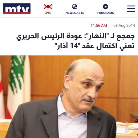
LIVE
NEWSCASTS
PROGRAMS
11:56 AM
08 Aug 2014
en
جعجع لـ "النهار": عودة الرئيس الحريري
الأخبار
تعني اكتمال عقد "14 آذار"
سياسة
ناس
إقتصاد
فن
منوعات
رياضة
كأس العالم
البرامج
جدول البرامج