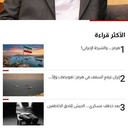
شاهد البرامج
الترددات
عن MTV
وظائف
الأكثر قراءة
الإنـتـاج
تواصل معنا
لاعلاناتكم
شروط الإسـتخدام
1
هرمز... والشرط الإيراني!
سياسة الخصوصية
2
إيران ترفع السقف في هرمز: تعويضات وإلّا...
3
بعد خطف عسكري... الجيش يُلاحق الخاطفين