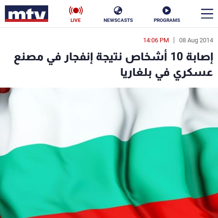
LIVE
NEWSCASTS
PROGRAMS
14:06 PM
08 Aug 2014
en
إصابة 10 أشخاص نتيجة إنفجار في مصنع
الأخبار
عسكري في بلغاريا
سياسة
ناس
إقتصاد
فن
منوعات
رياضة
كأس العالم
البرامج
جدول البرامج