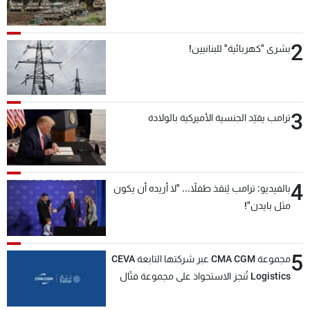
2
بشرى "كهربائية" للبنانيين!
3
ترامب يقيّد الجنسية الأميركية بالولادة
4
بالفيديو: ترامب يُنقذ طفلاً... "لا أريده أن يكون
مثل بايدن"!
5
مجموعة CMA CGM عبر شركتها التابعة CEVA
Logistics تُنجز الاستحواذ على مجموعة فتّال