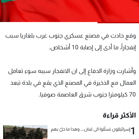
شاهد البرامج
الترددات
وقع حادث في مصنع عسكري جنوب غرب بلغاريا سبب
عن MTV
وظائف
الإنـتـاج
تواصل معنا
إنفجاراً، ما أدى إلى إصابة 10 أشخاص.
لاعلاناتكم
شروط الإسـتخدام
سياسة الخصوصية
وأشارت وزارة الدفاع إلى ان الانفجار سببه سوء تعامل
العمال مع الذخيرة في المصنع الذي يقع في بلدة تبعد
70 كيلومترا جنوب شرق العاصمة صوفيا.
الأكثر قراءة
1
إسرائيليّون تسلّلوا الى لبنان... وهذا ما حلّ بهم