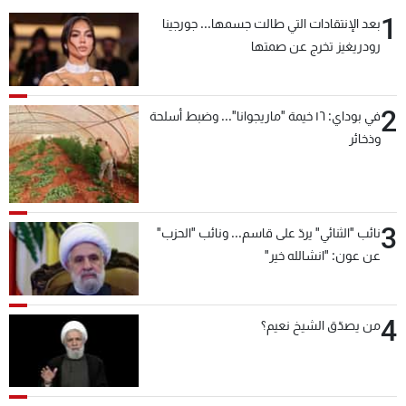
شاهد البرامج
1
بعد الإنتقادات التي طالت جسمها... جورجينا
الترددات
رودريغيز تخرج عن صمتها
عن MTV
وظائف
2
في بوداي: ١٦ خيمة "ماريجوانا"... وضبط أسلحة
الإنـتـاج
تواصل معنا
وذخائر
لاعلاناتكم
شروط الإسـتخدام
سياسة الخصوصية
3
نائب "الثنائي" يردّ على قاسم... ونائب "الحزب"
عن عون: "انشالله خير"
4
من يصدّق الشيخ نعيم؟