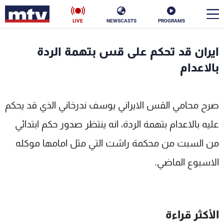
LIVE
NEWSCASTS
PROGRAMS
en
ايران قد تحكم على قس بتهمة الردة
الأخبار
بالاعدام
سياسة
ناس
صرح محامي القس الايراني يوسف ندرخاني الذي قد يحكم
إقتصاد
فن
عليه بالاعدام بتهمة الردة، انه ينتظر صدور حكم ابتدائي
منوعات
رياضة
من السبت من محكمة راشت التي مثل امامها موكله
كأس العالم
الاسبوع الماضي.
البرامج
الأكثر قراءة
جدول البرامج