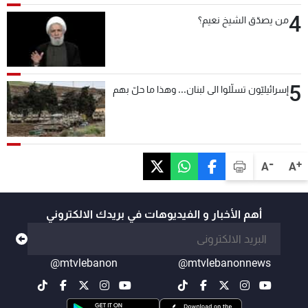
4
من يصدّق الشيخ نعيم؟
5
إسرائيليّون تسلّلوا الى لبنان... وهذا ما حلّ بهم
-
+
A
A
أهم الأخبار و الفيديوهات في بريدك الالكتروني
@mtvlebanon
@mtvlebanonnews