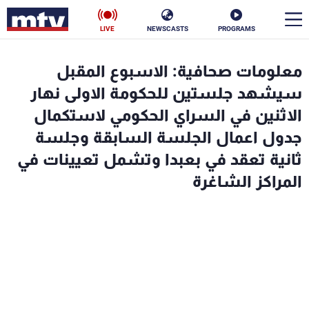
LIVE
NEWSCASTS
PROGRAMS
en
معلومات صحافية: الاسبوع المقبل
الأخبار
سيشهد جلستين للحكومة الاولى نهار
الاثنين في السراي الحكومي لاستكمال
سياسة
ناس
جدول اعمال الجلسة السابقة وجلسة
ثانية تعقد في بعبدا وتشمل تعيينات في
إقتصاد
فن
المراكز الشاغرة
منوعات
رياضة
كأس العالم
البرامج
جدول البرامج