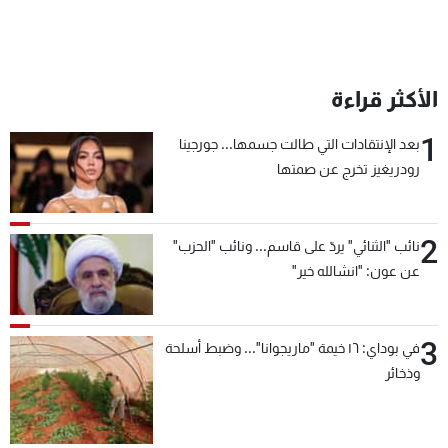
شاهد البرامج
الترددات
الأكثر قراءة
عن MTV
وظائف
الإنـتـاج
تواصل معنا
1
بعد الإنتقادات التي طالت جسمها... جورجينا
لاعلاناتكم
شروط الإسـتخدام
رودريغيز تخرج عن صمتها
سياسة الخصوصية
2
نائب "الثنائي" يردّ على قاسم... ونائب "الحزب"
عن عون: "انشالله خير"
3
في بوداي: ١٦ خيمة "ماريجوانا"... وضبط أسلحة
وذخائر