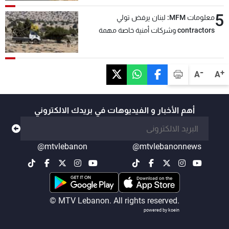
5
معلومات MFM: لبنان يرفض تولي
contractors وشركات أمنية خاصة مهمة
التحقق من نزع سلاح "حزب الله"
-
+
A
A
أهم الأخبار و الفيديوهات في بريدك الالكتروني
@mtvlebanon
@mtvlebanonnews
© MTV Lebanon. All rights reserved.
powered by koein