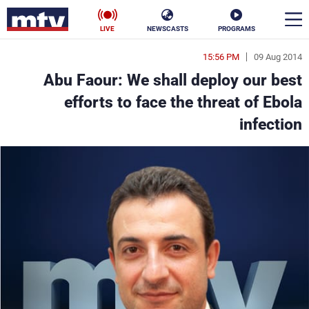
LIVE
NEWSCASTS
PROGRAMS
15:56 PM
09 Aug 2014
en
Abu Faour: We shall deploy our best
الأخبار
efforts to face the threat of Ebola
infection
سياسة
ناس
إقتصاد
فن
منوعات
رياضة
كأس العالم
البرامج
جدول البرامج