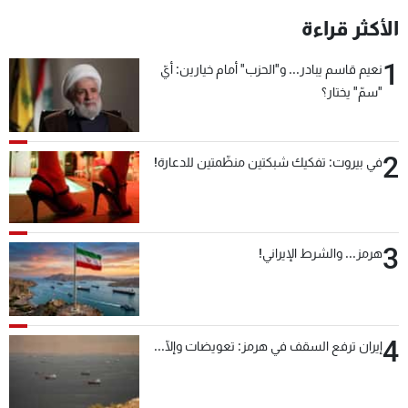
الأكثر قراءة
1
نعيم قاسم يبادر... و"الحزب" أمام خيارين: أيّ
"سمّ" يختار؟
2
في بيروت: تفكيك شبكتين منظّمتين للدعارة!
3
هرمز... والشرط الإيراني!
4
إيران ترفع السقف في هرمز: تعويضات وإلّا...