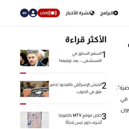
البرامج
نشرة الأخبار
LIVE
en
الأكثر قراءة
1
السفير السابق في
المستشفى... بعد توقيفه!
2
الجيش الإسرائيلي بالفيديو: تدمير
ضية".
نفق في الجنوب
 في
نوون
3
خاص موقع MTV بالصّورة:
أشرف دبّور ليس لاجئاً!