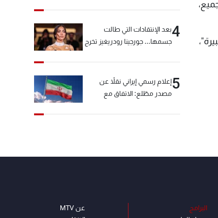
ميع،
4
بعد الإنتقادات التي طالت
يرة"،
جسمها... جورجينا رودريغيز تخرج
عن صمتها
5
إعلام رسمي إيراني نقلاً عن
مصدر مطّلع: الاتفاق مع
سلطنة عمان بشأن مضيق
هرمز سيتأجل ما دامت أميركا
تهدد إيران
البرامج
عن MTV