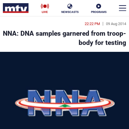
LIVE
NEWSCASTS
PROGRAMS
22:22 PM
09 Aug 2014
en
NNA: DNA samples garnered from troop-
الأخبار
body for testing
سياسة
ناس
إقتصاد
فن
منوعات
رياضة
كأس العالم
البرامج
جدول البرامج