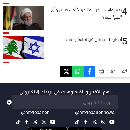
4
نعيم قاسم يبادر... و"الحزب" أمام خيارين: أيّ
"سمّ" يختار؟
5
أخطر ما دار داخل غرفة المفاوضات
-
+
A
A
أهم الأخبار و الفيديوهات في بريدك الالكتروني
@mtvlebanon
@mtvlebanonnews