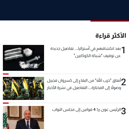
شاهد البرامج
الترددات
عن MTV
وظائف
الأكثر قراءة
الإنـتـاج
تواصل معنا
لاعلاناتكم
شروط الإسـتخدام
1
بعد انكشافهم في أستراليا... تفاصيل جديدة
سياسة الخصوصية
عن توقيف "شبكة الكوكايين"
2
أنفاق "حزب الله" من البقاع إلى كسروان فجبيل
وصولاً إلى المختارة... التفاصيل في نشرة الأخبار
بعد قليل
3
الرئيس عون ردّ 4 قوانين إلى مجلس النواب