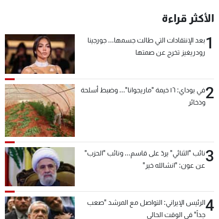
الأكثر قراءة
1
بعد الإنتقادات التي طالت جسمها... جورجينا
رودريغيز تخرج عن صمتها
2
في بوداي: ١٦ خيمة "ماريجوانا"... وضبط أسلحة
وذخائر
3
نائب "الثنائي" يردّ على قاسم... ونائب "الحزب"
عن عون: "انشالله خير"
4
الرئيس الإيراني: التواصل مع المرشد "صعب
جداً" في الوقت الحالي