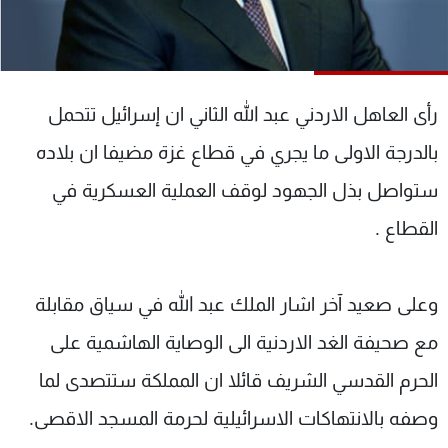
شاهد البرامج
الترددات
رأى العاهل الاردني عبد الله الثاني ان إسرائيل تتحمل
عن MTV
وظائف
الإنـتـاج
تواصل معنا
بالدرجة الاولى ما يجري في قطاع غزة مضيفا ان بلاده
لاعلاناتكم
شروط الإسـتخدام
سياسة الخصوصية
ستواصل بذل الجهود لوقف العملية العسكرية في
القطاع .
وعلى صعيد آخر اشار الملك عبد الله في سياق مقابلة
مع صحيفة الغد الاردنية الى الوصاية الهاشمية على
الحرم القدسي الشريف قائلا ان المملكة ستتصدى لما
وصفه بالانتهاكات الاسرائيلية لحرمة المسجد الاقصى.