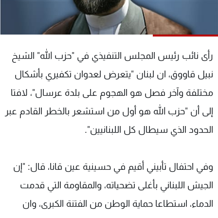
شاهد البرامج
الترددات
رأى نائب رئيس المجلس التنفيذي في "حزب الله" الشيخ
عن MTV
وظائف
الإنـتـاج
تواصل معنا
نبيل قاووق، ان لبنان "يتعرض لعدوان تكفيري بأشكال
لاعلاناتكم
شروط الإسـتخدام
سياسة الخصوصية
مختلفة وآخر فصل هو الهجوم على بلدة عرسال"، لافتا
إلى أن "حزب الله هو أول من استشعر بالخطر القادم عبر
الحدود الذي سيطال كل اللبنانيين".
وفي احتفال تأبيني أقيم في حسينية عين قانا، قال: "إن
الجيش اللبناني بأغلى تضحياته، والمقاومة التي قدمت
الدماء، استطاعا حماية الوطن من الفتنة الكبرى، وان