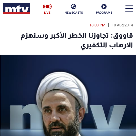
LIVE
NEWSCASTS
PROGRAMS
18:03 PM
10 Aug 2014
en
قاووق: تجاوزنا الخطر الأكبر وسنهزم
الأخبار
الارهاب التكفيري
سياسة
ناس
إقتصاد
فن
منوعات
رياضة
كأس العالم
البرامج
جدول البرامج