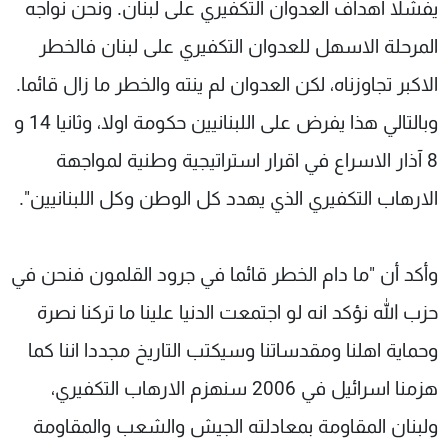
يفشلا اهداف العدوان التكفيري على لبنان. ونحن نواجه
المرحلة الاسهل للعدوان التكفيري على لبنان فالخطر
الاكبر تجاوزناه، لكن العدوان لم ينته والخطر ما زال قائما.
وبالتالي هذا يفرض على اللبنانيين حكومة اولا، وثانيا 14 و
8 آذار الاسراع في اقرار استراتيجية وطنية لمواجهة
الارهاب التكفيري الذي يهدد كل الوطن وكل اللبنانيين".
وأكد أن "ما دام الخطر قائما في جرود القلمون فنحن في
حزب الله نؤكد انه لو اجتمعت الدنيا علينا ما تركنا نصرة
وحماية اهلنا ومقدساتنا وسيكتب التاريخ مجددا اننا كما
هزمنا اسرائيل في 2006 سنهزم الارهاب التكفيري،
ولبنان المقاومة بمعادلته الجيش والشعب والمقاومة