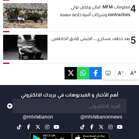
4
معلومات MFM: لبنان يرفض تولي
contractors وشركات أمنية خاصة مهمة
التحقق من نزع سلاح "حزب الله"
5
بعد خطف عسكري... الجيش يُلاحق الخاطفين
-
+
A
A
أهم الأخبار و الفيديوهات في بريدك الالكتروني
@mtvlebanon
@mtvlebanonnews