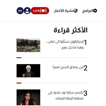
البرامج
نشرة الأخبار
LIVE
en
الأكثر قراءة
1
إسرائيليّون تسلّلوا الى لبنان...
وهذا ما حلّ بهم
2
من يصدّق الشيخ نعيم؟
3
تكسير سيارة نور غندور في
منطقة الرملة البيضاء