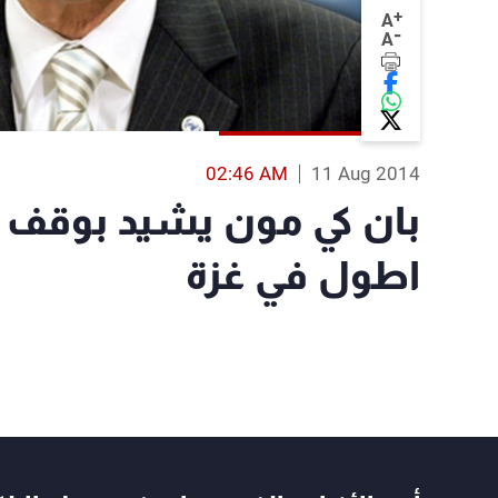
+
A
-
A
02:46 AM
11 Aug 2014
بان كي مون يشيد بوقف اط
اطول في غزة