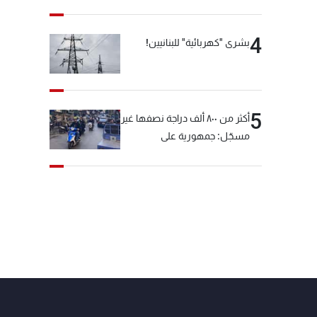
4
بشرى "كهربائية" للبنانيين!
5
أكثر من ٨٠٠ ألف دراجة نصفها غير
مسجّل: جمهورية على
"دولابَين"!