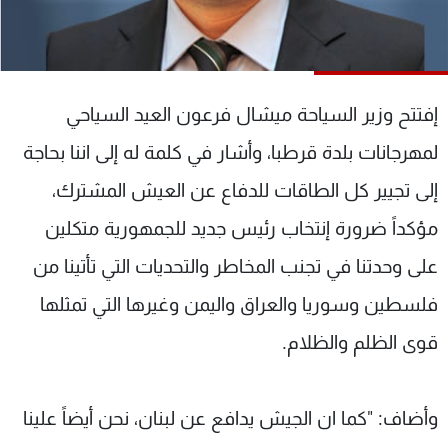
شاهد البرامج
الترددات
إفتتح وزير السياحة ميشال فرعون العيد السياحي
عن MTV
وظائف
الإنـتـاج
تواصل معنا
لمهرجانات بلدة قرطبا، وأشار في كلمة له إلى اننا بحاجة
لاعلاناتكم
شروط الإسـتخدام
سياسة الخصوصية
إلى تجيير كل الطاقات للدفاع عن العيش المشترك،
مؤكداً ضرورة إنتخاب رئيس جديد للجمهورية متكلين
على وحدتنا في تجنب المخاطر والتحديات التي تأتينا من
فلسطين وسوريا والعراق واليمن وغيرها التي تمثلها
قوى الظلم والظلام.
وأضاف: "كما ان الجيش يدافع عن لبنان، نحن أيضاً علينا