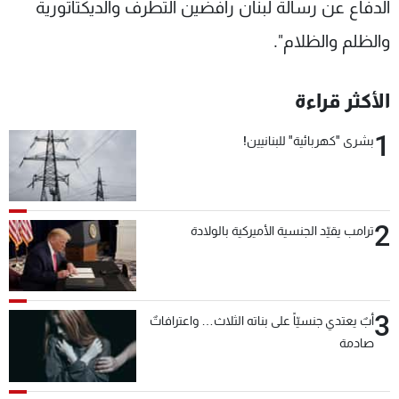
الدفاع عن رسالة لبنان رافضين التطرف والديكتاتورية
والظلم والظلام".
الأكثر قراءة
1
بشرى "كهربائية" للبنانيين!
2
ترامب يقيّد الجنسية الأميركية بالولادة
3
أبٌ يعتدي جنسيّاً على بناته الثلاث… واعترافاتٌ
صادمة