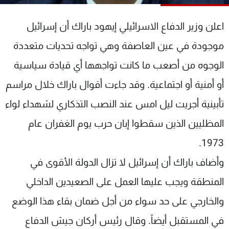
شاهد البرامج
الترددات
اعلن وزير الدفاع الاسرائيلي إيهود باراك أن إسرائيل
موجودة في عين العاصفة وهي تواجه تحديات متعددة
عن MTV
وظائف
الوجوه من أصعب ما كانت تواجهها أي قيادة سياسية
الإنـتـاج
تواصل معنا
لاعلاناتكم
شروط الإسـتخدام
أو أمنية أو اجتماعية. وقد جاءت أقوال باراك خلال مراسم
سياسة الخصوصية
تأبينية أجريت ليل امس عند النصب التذكاري لشهداء لواء
المظليين الذين سقطوا إبان حرب يوم الغفران عام
1973.
وأضاف باراك أن إسرائيل لا تزال الدولة الأقوى في
المنطقة ويجب عليها العمل على الصعيدين الداخلي
والخارجي على حد سواء من أجل ضمان بقاء هذا الوضع
في المستقبل أيضاً. وقال رئيس أركان جيش الدفاع