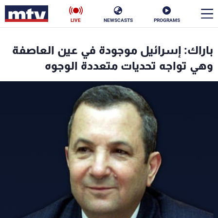
LIVE
NEWSCASTS
PROGRAMS
en
باراك: إسرائيل موجودة في عين العاصفة
الأخبار
وهي تواجه تحديات متعددة الوجوه
سياسة
ناس
إقتصاد
فن
منوعات
رياضة
كأس العالم
البرامج
جدول البرامج