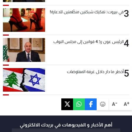
3
في بيروت: تفكيك شبكتين منظّمتين للدعارة!
4
الرئيس عون ردّ 4 قوانين إلى مجلس النواب
5
أخطر ما دار داخل غرفة المفاوضات
-
+
A
A
أهم الأخبار و الفيديوهات في بريدك الالكتروني