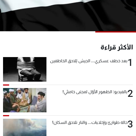
شاهد البرامج
الترددات
عن MTV
وظائف
الإنـتـاج
تواصل معنا
الأكثر قراءة
لاعلاناتكم
شروط الإسـتخدام
سياسة الخصوصية
1
بعد خطف عسكري... الجيش يُلاحق الخاطفين
2
بالفيديو: الظهور الأوّل لمجتبى خامنئي!
3
حالة طوارئ وإخلاءات... والنار تلاحق السكان!