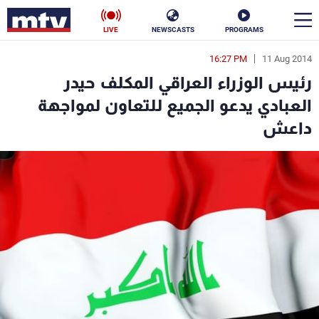
LIVE
NEWSCASTS
PROGRAMS
16:27 PM
11 Aug 2014
en
رئيس الوزراء العراقي المكلف حيدر
الأخبار
العبادي يدعو الجميع للتعاون لمواجهة
داعش
سياسة
ناس
إقتصاد
فن
منوعات
رياضة
كأس العالم
البرامج
جدول البرامج