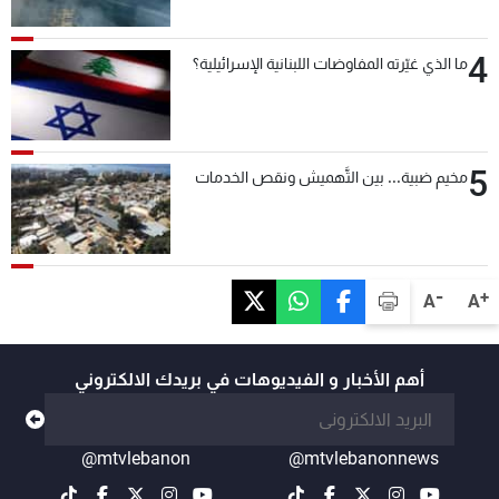
4
ما الذي غيّرته المفاوضات اللبنانية الإسرائيلية؟
5
مخيم ضبية... بين التَّهميش ونقص الخدمات
-
+
A
A
أهم الأخبار و الفيديوهات في بريدك الالكتروني
@mtvlebanon
@mtvlebanonnews