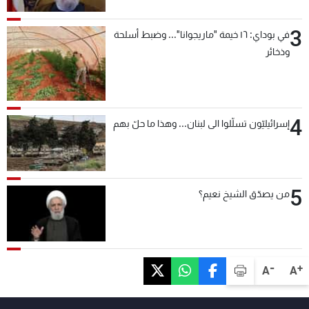
3
في بوداي: ١٦ خيمة "ماريجوانا"... وضبط أسلحة
وذخائر
4
إسرائيليّون تسلّلوا الى لبنان... وهذا ما حلّ بهم
5
من يصدّق الشيخ نعيم؟
-
+
A
A