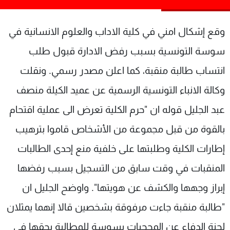
شاهد البرامج
الترددات
وقع إشكال امني في كلية الاداب والعلوم الانسانية في
سوسة التونسية بسبب رفض الادارة قبول طلب
عن MTV
وظائف
انتساب طالبة منقبة، كما اعلن مصدر رسمي. ونقلت
الإنـتـاج
تواصل معنا
لاعلاناتكم
شروط الإسـتخدام
وكالة الانباء التونسية الرسمية عن عميد الكيلة منصف
سياسة الخصوصية
عبد الجليل قوله ان "حرم الكلية تعرض الى عملية اقتحام
بالقوة من قبل مجموعة من الأشخاص قاموا بترهيب
إطارات الكلية وطلبتها على خلفية منع إحدى الطالبات
المنقبات في وقت سابق من التسجيل بسبب رفضها
إبراز وجهها والكشف عن هويتها". واوضح الجليل ان
"طالبة منقبة جاءت مرفوقة بشخصين قالا إنهما يمثلان
لجنة الدفاع عن المحجبات بسوسة للمطالبة بحقها في