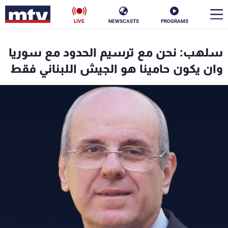
LIVE
NEWSCASTS
PROGRAMS
en
سلهب: نحن مع ترسيم الحدود مع سوريا
الأخبار
وان يكون حامينا هو الجيش اللبناني فقط
سياسة
ناس
إقتصاد
فن
منوعات
رياضة
كأس العالم
البرامج
جدول البرامج