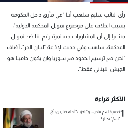
شاهد البرامج
الترددات
رأى النائب سليم سلهب أننا "في مأزق داخل الحكومة
بسبب الخلاف على موضوع تمويل المحكمة الدولية"،
عن MTV
وظائف
مشيرا إلى أن المشاورات مستمرة رغم اننا ضد تمويل
الإنـتـاج
تواصل معنا
لاعلاناتكم
شروط الإسـتخدام
المحكمة. سلهب وفي حديث لإذاعة "لبنان الحر"، أضاف
سياسة الخصوصية
"نحن مع ترسيم الحدود مع سوريا وان يكون حامينا هو
الجيش اللبناني فقط".
الأكثر قراءة
1
نعيم قاسم يبادر... و"الحزب" أمام خيارين: أيّ
"سمّ" يختار؟