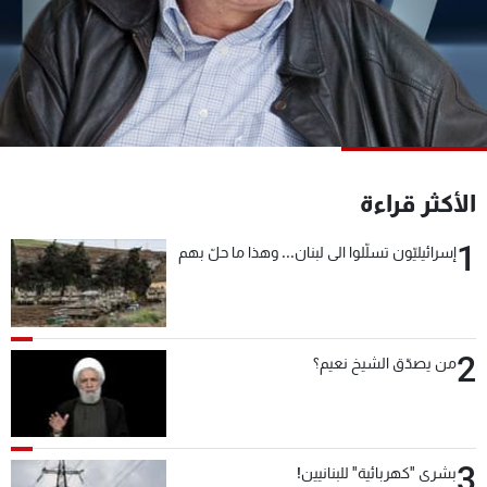
شاهد البرامج
الترددات
عن MTV
وظائف
الإنـتـاج
تواصل معنا
لاعلاناتكم
شروط الإسـتخدام
سياسة الخصوصية
الأكثر قراءة
1
إسرائيليّون تسلّلوا الى لبنان... وهذا ما حلّ بهم
2
من يصدّق الشيخ نعيم؟
3
بشرى "كهربائية" للبنانيين!