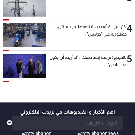
4
أكثر من ٨٠٠ ألف دراجة نصفها غير مسجّل:
جمهورية على "دولابَين"!
5
بالفيديو: ترامب يُنقذ طفلاً... "لا أريده أن يكون
مثل بايدن"!
أهم الأخبار و الفيديوهات في بريدك الالكتروني
@mtvlebanon
@mtvlebanonnews