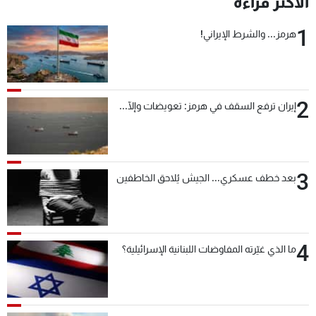
الأكثر قراءة
شاهد البرامج
1
الترددات
هرمز... والشرط الإيراني!
عن MTV
وظائف
الإنـتـاج
تواصل معنا
2
إيران ترفع السقف في هرمز: تعويضات وإلّا...
لاعلاناتكم
شروط الإسـتخدام
سياسة الخصوصية
3
بعد خطف عسكري... الجيش يُلاحق الخاطفين
4
ما الذي غيّرته المفاوضات اللبنانية الإسرائيلية؟