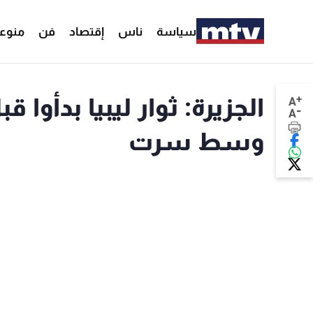
سياسة
ناس
إقتصاد
فن
منوع
+
الجزيرة: ثوار ليبيا بدأو
A
-
A
وسط سرت