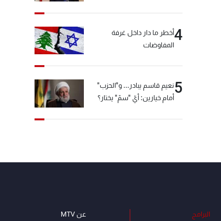
4
أخطر ما دار داخل غرفة
المفاوضات
5
نعيم قاسم يبادر... و"الحزب"
أمام خيارين: أيّ "سمّ" يختار؟
البرامج
عن MTV