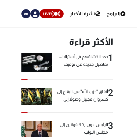
البرامج
نشرة الأخبار
LIVE
en
الأكثر قراءة
1
بعد انكشافهم في أستراليا...
تفاصيل جديدة عن توقيف
"شبكة الكوكايين"
2
أنفاق "حزب الله" من البقاع إلى
كسروان فجبيل وصولاً إلى
المختارة... التفاصيل في نشرة
الأخبار بعد قليل
3
الرئيس عون ردّ 4 قوانين إلى
مجلس النواب