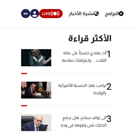
البرامج
نشرة الأخبار
LIVE
en
الأكثر قراءة
1
أبٌ يعتدي جنسيّاً على بناته
الثلاث… واعترافاتٌ صادمة
2
ترامب يقيّد الجنسية الأميركية
بالولادة
3
الى نواف سلام: هل يدفع
الحايك ثمن وقوفه في وجه
خيّاط؟