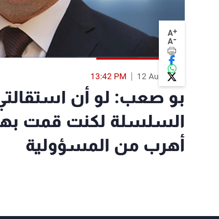
+
A
-
A
13:42 PM
12 Aug 2014
بو صعب: لو أن استقالتي
السلسلة لكنت قمت بها م
أهرب من المسؤولية