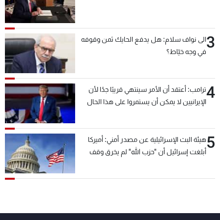
3
الى نواف سلام: هل يدفع الحايك ثمن وقوفه
في وجه خيّاط؟
4
ترامب: أعتقد أن الأمر سينتهي قريبًا جدًا لأن
الإيرانيين لا يمكن أن يستمروا على هذا الحال
5
هيئة البث الإسرائيلية عن مصدر أمني: أميركا
أبلغت إسرائيل أن "حزب الله" لم يخرق وقف
إطلاق النار أمس في مجدل زون وطلبت منها
عدم التصعيد خشية أن يؤثر ذلك على مفاوضات
روما