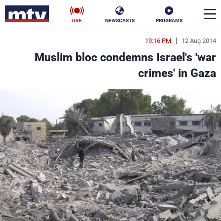
LIVE
NEWSCASTS
PROGRAMS
19:16 PM
12 Aug 2014
en
Muslim bloc condemns Israel's 'war
الأخبار
crimes' in Gaza
سياسة
ناس
إقتصاد
فن
منوعات
رياضة
كأس العالم
البرامج
جدول البرامج