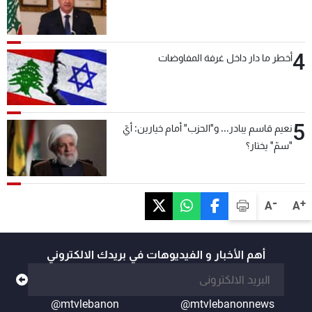
4
أخطر ما دار داخل غرفة المفاوضات
5
نعيم قاسم يبادر... و"الحزب" أمام خيارين: أيّ
"سمّ" يختار؟
-
+
A
A
أهم الأخبار و الفيديوهات في بريدك الالكتروني
@mtvlebanon
@mtvlebanonnews