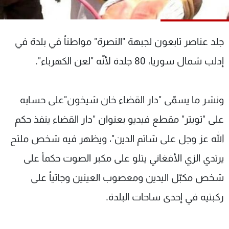
شاهد البرامج
الترددات
جلد عناصر تابعون لجبهة "النصرة" مواطناً في بلدة في
عن MTV
وظائف
إدلب شمال سوريا، 80 جلدة لأنّه "لعن الكهرباء".
الإنـتـاج
تواصل معنا
لاعلاناتكم
شروط الإسـتخدام
سياسة الخصوصية
ونشر ما يسمّى "دار القضاء خان شيخون"على حسابه
على "تويتر" مقطع فيديو بعنوان "دار القضاء ينفذ حكم
الله عز وجل على شاتم الدين"، ويظهر فيه شخص ملتح
يرتدي الزي الأفغاني يتلو على مكبر الصوت حكماً على
شخص مكبّل اليدين ومعصوب العينين وجاثياً على
ركبتيه في إحدى ساحات البلدة.