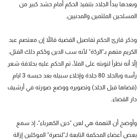
وبعدها يبدأ الجلاد بتنفيذ الحكم أمام حشد كبير من
المسلحين الملثمين والمدنيين.
وذكر قارئ الحكم تفاصيل القضية قائلاً إن معتصم عبد
الكريم متهم بـ"الردّة" لأنه سب الدين وحُكم ذلك القتل،
إلاّ أنه نظراً لتوبته على الملأ، تم الحكم عليه بحلاقة شعر
رأسه وبالجلد 80 جلدة وإخلاء سبيله بعد حبسه 3 ايام
(قضاها قبل الجلد) وتصويره ووضع صورته في أرشيف
دار القضاء.
وأوضح أن التهمة هي لعن "دين الكهرباء"، إذ سمع
بعض أعضاء المحكمة التابعة لـ"لنصرة" الموكلين إزالة