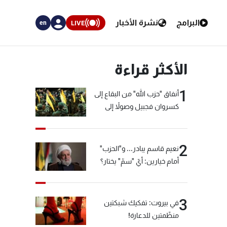
البرامج
نشرة الأخبار
LIVE
en
الأكثر قراءة
1
أنفاق "حزب الله" من البقاع إلى
كسروان فجبيل وصولاً إلى
المختارة... التفاصيل في نشرة
الأخبار بعد قليل
2
نعيم قاسم يبادر... و"الحزب"
أمام خيارين: أيّ "سمّ" يختار؟
3
في بيروت: تفكيك شبكتين
منظّمتين للدعارة!