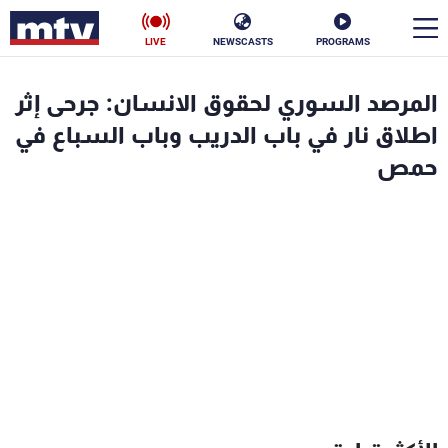
LIVE
NEWSCASTS
PROGRAMS
en
المرصد السوري لحقوق الانسان: جرحى إثر
الأخبار
اطلاق نار في باب الدريب وباب السباع في
حمص
سياسة
ناس
إقتصاد
فن
منوعات
رياضة
كأس العالم
البرامج
جدول البرامج