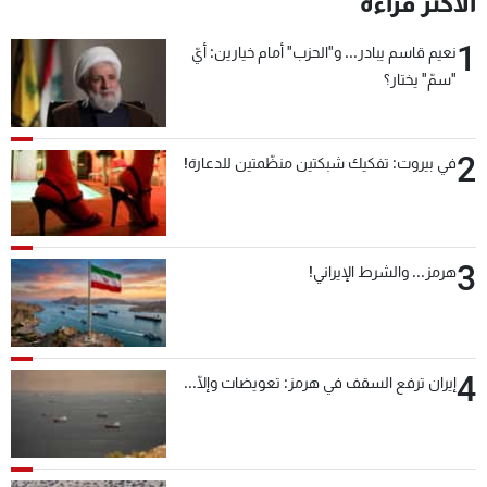
الأكثر قراءة
شاهد البرامج
1
الترددات
نعيم قاسم يبادر... و"الحزب" أمام خيارين: أيّ
"سمّ" يختار؟
عن MTV
وظائف
الإنـتـاج
تواصل معنا
2
في بيروت: تفكيك شبكتين منظّمتين للدعارة!
لاعلاناتكم
شروط الإسـتخدام
سياسة الخصوصية
3
هرمز... والشرط الإيراني!
4
إيران ترفع السقف في هرمز: تعويضات وإلّا...