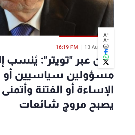
+
A
-
A
16:19 PM
13 Aug 2014
عون عبر "تويتر": يُنسب إل
مسؤولين سياسيين أو 
الإساءة أو الفتنة وأتمنى 
يصبح مروج شائعات