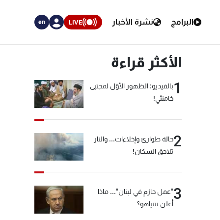
البرامج
نشرة الأخبار
LIVE
en
الأكثر قراءة
1
بالفيديو: الظهور الأوّل لمجتبى
خامنئي!
2
حالة طوارئ وإخلاءات... والنار
تلاحق السكان!
3
"عمل حازم في لبنان"... ماذا
أعلن نتنياهو؟