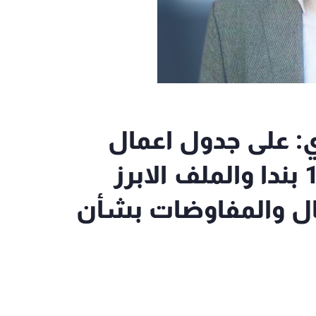
ي السراي: على جدول اعمال
جلسة مجلس الوزراء 130 بندا والملف الابرز
ل والمفاوضات بشأن