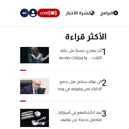
البرامج
نشرة الأخبار
LIVE
en
الأكثر قراءة
1
أبٌ يعتدي جنسيّاً على بناته
الثلاث… واعترافاتٌ صادمة
2
الى نواف سلام: هل يدفع
الحايك ثمن وقوفه في وجه
خيّاط؟
3
بعد انكشافهم في أستراليا...
تفاصيل جديدة عن توقيف
"شبكة الكوكايين"