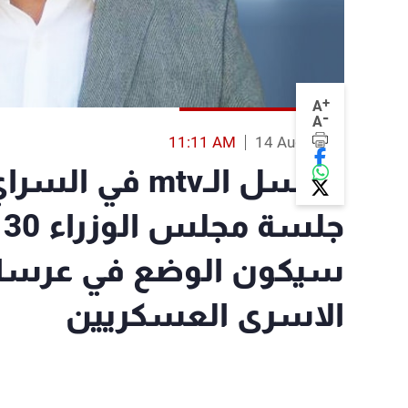
+
A
-
A
11:11 AM
14 Aug 2014
مراسل الـmtv ف
سيكون الوضع في عرسا
الاسرى العسكريين