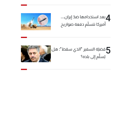
4
بعد استخدامها ضدّ إيران...
أميركا تتسلّم دفعة صواريخ
كبيرة!
5
قضيّة السفير "الذي سقط": هل
يُسلَّم إلى بلده؟