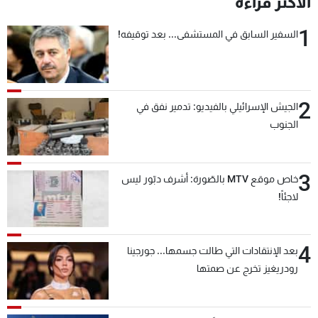
الأكثر قراءة
شاهد البرامج
1
الترددات
السفير السابق في المستشفى... بعد توقيفه!
عن MTV
وظائف
الإنـتـاج
تواصل معنا
2
الجيش الإسرائيلي بالفيديو: تدمير نفق في
لاعلاناتكم
شروط الإسـتخدام
الجنوب
سياسة الخصوصية
3
خاص موقع MTV بالصّورة: أشرف دبّور ليس
لاجئاً!
4
بعد الإنتقادات التي طالت جسمها... جورجينا
رودريغيز تخرج عن صمتها