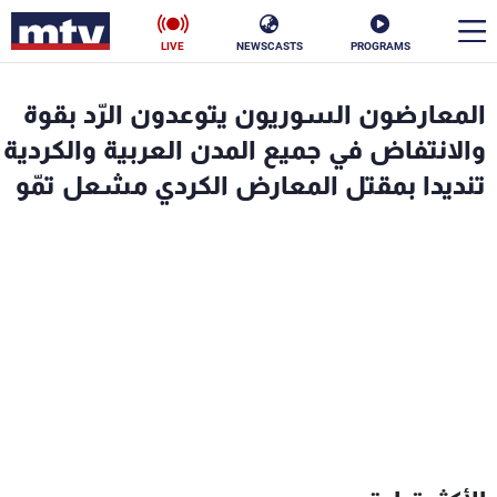
LIVE
NEWSCASTS
PROGRAMS
en
المعارضون السوريون يتوعدون الرّد بقوة
الأخبار
والانتفاض في جميع المدن العربية والكردية
تنديدا بمقتل المعارض الكردي مشعل تمّو
سياسة
ناس
إقتصاد
فن
منوعات
رياضة
كأس العالم
البرامج
جدول البرامج