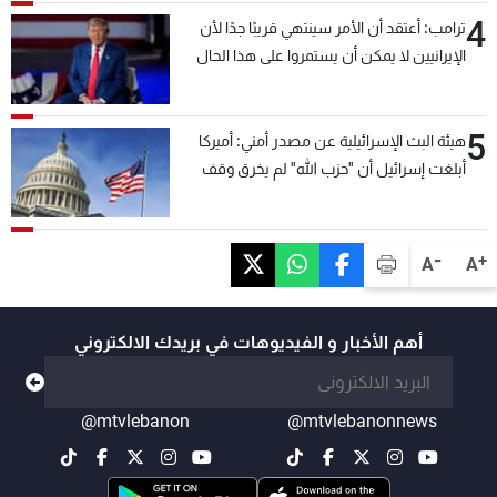
4
ترامب: أعتقد أن الأمر سينتهي قريبًا جدًا لأن
الإيرانيين لا يمكن أن يستمروا على هذا الحال
5
هيئة البث الإسرائيلية عن مصدر أمني: أميركا
أبلغت إسرائيل أن "حزب الله" لم يخرق وقف
إطلاق النار أمس في مجدل زون وطلبت منها
عدم التصعيد خشية أن يؤثر ذلك على مفاوضات
روما
-
+
A
A
أهم الأخبار و الفيديوهات في بريدك الالكتروني
@mtvlebanon
@mtvlebanonnews