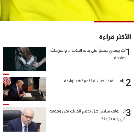
شاهد البرامج
الترددات
عن MTV
وظائف
الأكثر قراءة
الإنـتـاج
تواصل معنا
لاعلاناتكم
شروط الإسـتخدام
1
أبٌ يعتدي جنسيّاً على بناته الثلاث… واعترافاتٌ
سياسة الخصوصية
صادمة
2
ترامب يقيّد الجنسية الأميركية بالولادة
3
الى نواف سلام: هل يدفع الحايك ثمن وقوفه
في وجه خيّاط؟