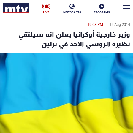
LIVE
NEWSCASTS
PROGRAMS
19:08 PM
15 Aug 2014
en
وزير خارجية أوكرانيا يعلن انه سيلتقي
الأخبار
نظيره الروسي الاحد في برلين
سياسة
ناس
إقتصاد
فن
منوعات
رياضة
كأس العالم
البرامج
جدول البرامج