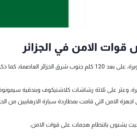
قتلت قوات الامن اربعة اسلاميين في منطقة البويرة، على بعد 120 كلم جنوب شرق الجزائر العاصمة، كم
ة، وعثر على ثلاثة رشاشات كلاشنيكوف وبندقية سيمونوف 
هزة الامن التي قامت بمطاردة سيارة الارهابيين من الجزا
حيث يشنون بانتظام هجمات على قوات الامن.