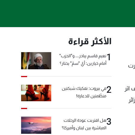
الأكثر قراءة
1
نعيم قاسم يبادر... و"الحزب"
أمام خيارين: أيّ "سمّ" يختار؟
ا ذكرت
2
اثر
في بيروت: تفكيك شبكتين
منظّمتين للدعارة!
ئر
3
هل اقتربت عودة الرحلات
المباشرة بين لبنان وأميركا؟