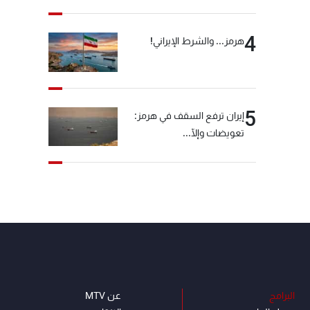
4
هرمز... والشرط الإيراني!
5
إيران ترفع السقف في هرمز:
تعويضات وإلّا...
البرامج
عن MTV