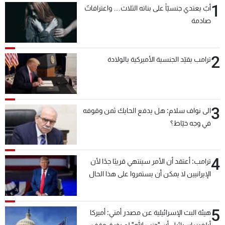
1
أبٌ يعتدي جنسيّاً على بناته الثلاث… واعترافاتٌ
شاهد البرامج
صادمة
الترددات
2
عن MTV
وظائف
ترامب يقيّد الجنسية الأميركية بالولادة
الإنـتـاج
تواصل معنا
لاعلاناتكم
شروط الإسـتخدام
سياسة الخصوصية
3
الى نواف سلام: هل يدفع الحايك ثمن وقوفه
في وجه خيّاط؟
4
ترامب: أعتقد أن الأمر سينتهي قريبًا جدًا لأن
الإيرانيين لا يمكن أن يستمروا على هذا الحال
5
هيئة البث الإسرائيلية عن مصدر أمني: أميركا