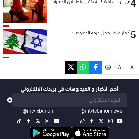
4
في بيروت: تفكيك شبكتين منظّمتين للدعارة!
5
أخطر ما دار داخل غرفة المفاوضات
-
+
A
A
أهم الأخبار و الفيديوهات في بريدك الالكتروني
@mtvlebanon
@mtvlebanonnews