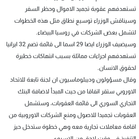
شاهد البرامج
تستهدفهم عقوبة تجميد الاموال وحظر السفر
الترددات
وسيناقش الوزراء توسيع نطاق مثل هذه الخطوات
لتشمل بعض الشركات في روسيا البيضاء.
عن MTV
وظائف
الإنـتـاج
تواصل معنا
وسيضيف الوزراء ايضا 29 اسما الى قائمة تضم 32 ايرانيا
لاعلاناتكم
شروط الإسـتخدام
سياسة الخصوصية
تستهدفهم اجراءات مماثلة بسبب انتهاكات خطيرة
لحقوق الانسان.
وقال مسؤولون وديبلوماسيون ان لجنة تابعة للاتحاد
الاوروبي ستقر اتفاقا من حيث المبدأ لاضافة البنك
التجاري السوري الى قائمة العقوبات، وستشمل
العقوبات تجميدا للاصول ومنع الشركات الاوروبية من
اقامة معاملات تجارية معه وهي خطوة ستدخل حيز
التنفيذ في وقت لاحق من الاسبوع.