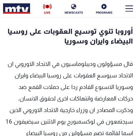
LIVE
NEWSCASTS
PROGRAMS
en
أوروبا تنوي توسيع العقوبات على روسيا
الأخبار
البيضاء وايران وسوريا
سياسة
ناس
قال مسؤولون وديبلوماسيون في الاتحاد الاوروبي ان
إقتصاد
فن
الاتحاد سيوسع العقوبات على روسيا البيضاء وايران
منوعات
رياضة
وسوريا الاسبوع القادم ردا على حملات القمع ضد
كأس العالم
حركات المعارضة وانتهاكات اخرى لحقوق الانسان.
وذكرت المصادر ان وزراء خارجية الاتحاد الاوروبي الذين
سيجتمعون في لوكسمبورج يوم الاثنين سيضيفون 16
البرامج
اسما لقائمة تضم مسؤولين من روسيا البيضاء
جدول البرامج