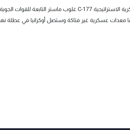
وذكرت الوزارة في بيان لها أن "طائرة النقل العسكرية الاستراتيجية C-177 غلوب ماستر التابعة للقوات الجوية
ها معدات عسكرية غير فتاكة وستصل أوكرانيا في عطلة نها