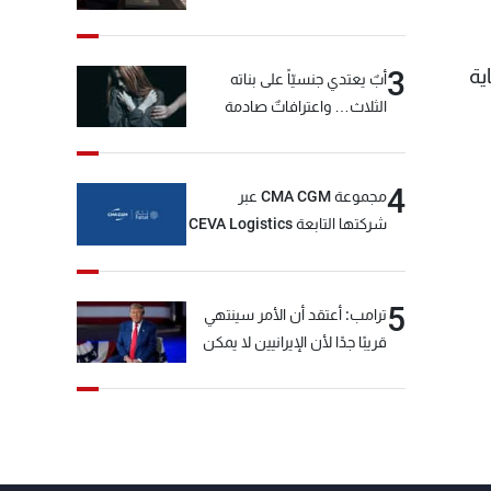
ية
3
أبٌ يعتدي جنسيّاً على بناته
الثلاث… واعترافاتٌ صادمة
4
مجموعة CMA CGM عبر
شركتها التابعة CEVA Logistics
تُنجز الاستحواذ على مجموعة
فتّال
5
ترامب: أعتقد أن الأمر سينتهي
قريبًا جدًا لأن الإيرانيين لا يمكن
أن يستمروا على هذا الحال