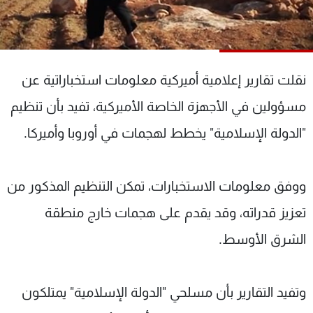
شاهد البرامج
الترددات
نقلت تقارير إعلامية أميركية معلومات استخباراتية عن
عن MTV
وظائف
الإنـتـاج
تواصل معنا
مسؤولين في الأجهزة الخاصة الأميركية، تفيد بأن تنظيم
لاعلاناتكم
شروط الإسـتخدام
سياسة الخصوصية
"الدولة الإسلامية" يخطط لهجمات في أوروبا وأميركا.
ووفق معلومات الاستخبارات، تمكن التنظيم المذكور من
تعزيز قدراته، وقد يقدم على هجمات خارج منطقة
الشرق الأوسط.
وتفيد التقارير بأن مسلحي "الدولة الإسلامية" يمتلكون