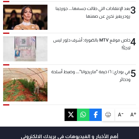
3
بعد الإنتقادات التي طالت جسمها... جورجينا
رودريغيز تخرج عن صمتها
4
خاص موقع MTV بالصّورة: أشرف دبّور ليس
لاجئاً!
5
في بوداي: ١٦ خيمة "ماريجوانا"... وضبط أسلحة
وذخائر
-
+
A
A
أهم الأخبار و الفيديوهات في بريدك الالكتروني