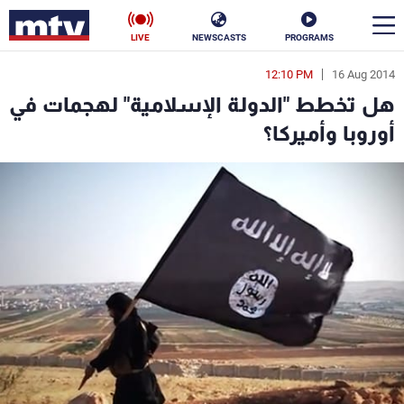
LIVE
NEWSCASTS
PROGRAMS
12:10 PM
16 Aug 2014
en
هل تخطط "الدولة الإسلامية" لهجمات في
الأخبار
أوروبا وأميركا؟
سياسة
ناس
إقتصاد
فن
منوعات
رياضة
كأس العالم
البرامج
جدول البرامج