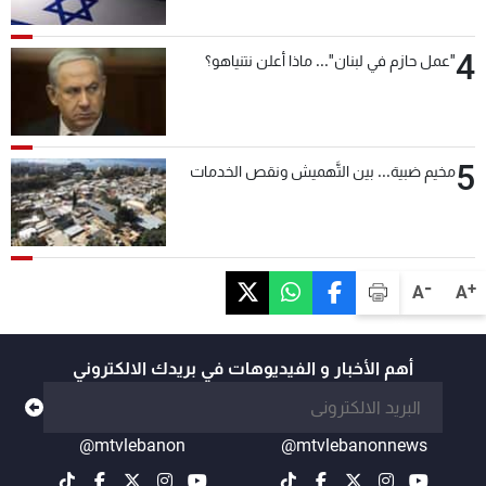
4
"عمل حازم في لبنان"... ماذا أعلن نتنياهو؟
5
مخيم ضبية... بين التَّهميش ونقص الخدمات
-
+
A
A
أهم الأخبار و الفيديوهات في بريدك الالكتروني
@mtvlebanon
@mtvlebanonnews