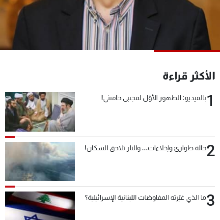
شاهد البرامج
الترددات
عن MTV
وظائف
الإنـتـاج
تواصل معنا
الأكثر قراءة
لاعلاناتكم
شروط الإسـتخدام
سياسة الخصوصية
1
بالفيديو: الظهور الأوّل لمجتبى خامنئي!
2
حالة طوارئ وإخلاءات... والنار تلاحق السكان!
3
ما الذي غيّرته المفاوضات اللبنانية الإسرائيلية؟