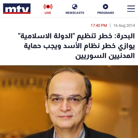
LIVE
NEWSCASTS
PROGRAMS
17:40 PM
16 Aug 2014
en
البحرة: خطر تنظيم "الدولة الاسلامية"
الأخبار
يوازي خطر نظام الأسد ويجب حماية
المدنيين السوريين
سياسة
ناس
إقتصاد
فن
منوعات
رياضة
كأس العالم
البرامج
جدول البرامج