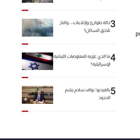
3
حالة طوارئ وإخلاءات... والنار
تلاحق السكان!
p
4
ما الذي غيّرته المفاوضات اللبنانية
الإسرائيلية؟
5
بالفيديو: نواف سلام رسّم
الحدود