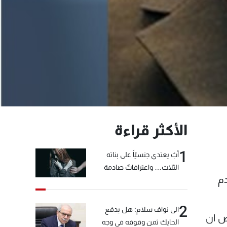
الأكثر قراءة
1
أبٌ يعتدي جنسيّاً على بناته
الثلاث… واعترافاتٌ صادمة
دم
2
الى نواف سلام: هل يدفع
رض ان
الحايك ثمن وقوفه في وجه