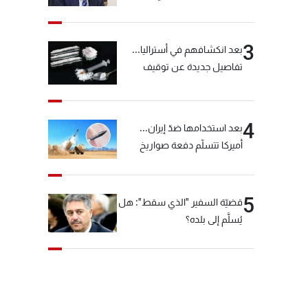
خيّاط؟
3
بعد انكشافهم في أستراليا...
تفاصيل جديدة عن توقيف
"شبكة الكوكايين"
4
بعد استخدامها ضدّ إيران...
أميركا تتسلّم دفعة صواريخ
كبيرة!
5
قضيّة السفير "الذي سقط": هل
يُسلَّم إلى بلده؟