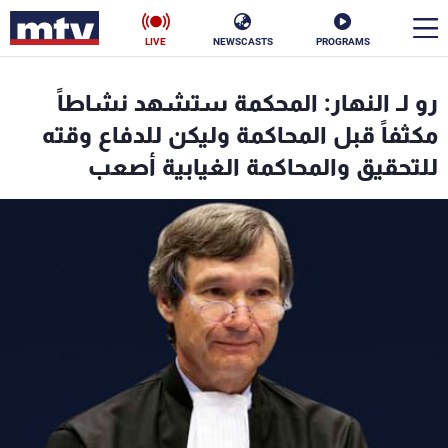
LIVE
NEWSCASTS
PROGRAMS
en
رو لـ النهار: المحكمة ستشهد نشاطاً
الأخبار
مكثفاً قبل المحاكمة وليكن للدفاع وقته
للتحقيق والمحاكمة الغيابية أصعب
سياسة
ناس
إقتصاد
فن
منوعات
رياضة
كأس العالم
البرامج
جدول البرامج