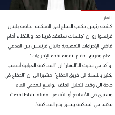
شاهد البرامج
الترددات
النهار
كشف رئيس مكتب الدفاع لدى المحكمة الخاصة بلبنان
عن MTV
وظائف
الإنـتـاج
تواصل معنا
فرنسوا رو ان "جلسات ستعقد قريبا جدا وبانتظام أمام
لاعلاناتكم
شروط الإسـتخدام
قاضي الإجراءات التمهيدية دانيال فرنسين بين المدعي
سياسة الخصوصية
العام وفريق الدفاع لتقويم تقدم الإجراءات".
وأكد في حديث الـ"النهار" ان "المحاكمة الغيابية أصعب
بكثير بالنسبة الى فريق الدفاع"، مشيرا الى ان "الدفاع في
حاجة الى وقت لتحليل الملف الواسع للمدعي العام،
وسنرى في الأسابيع أو الأشهر المقبلة نشاطا قضائيا
مكثفا في المحكمة يسبق بدء المحاكمة".