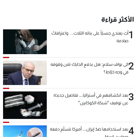
الأكثر قراءة
1
أبٌ يعتدي جنسيّاً على بناته الثلاث… واعترافاتٌ
صادمة
2
الى نواف سلام: هل يدفع الحايك ثمن وقوفه
في وجه خيّاط؟
3
بعد انكشافهم في أستراليا... تفاصيل جديدة
عن توقيف "شبكة الكوكايين"
4
بعد استخدامها ضدّ إيران... أميركا تتسلّم دفعة
صواريخ كبيرة!