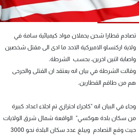
شاهد البرامج
الترددات
تصادم قطارا شحن يحملان مواد كيميائية سامة في
عن MTV
وظائف
الإنـتـاج
تواصل معنا
ولاية اركنساو الاميركية الاحد ما ادى الى مقتل شخصين
لاعلاناتكم
شروط الإسـتخدام
سياسة الخصوصية
واصابة اثنين اخرين، بحسب الشرطة.
وقالت الشرطة في بيان انه يعتقد ان القتلى والجرحى
هم من طاقم القطارين.
وجاء في البيان انه "كاجراء احترازي تم اجلاء اعداد كبيرة
من سكان بلدة هوكسي" الواقعة شمال شرق الولايات
حيث وقع التصادم ويبلغ عدد سكان البلدة نحو 3000