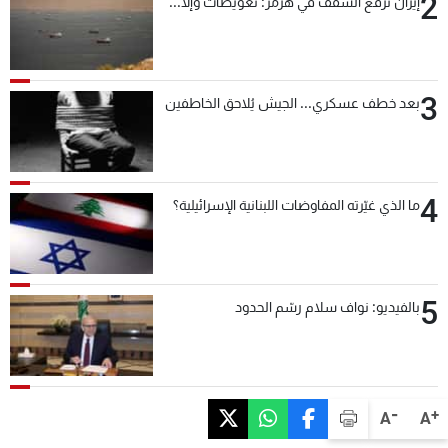
2
إيران ترفع السقف في هرمز: تعويضات وإلّا...
3
بعد خطف عسكري... الجيش يُلاحق الخاطفين
4
ما الذي غيّرته المفاوضات اللبنانية الإسرائيلية؟
5
بالفيديو: نواف سلام رسّم الحدود
-
+
A
A