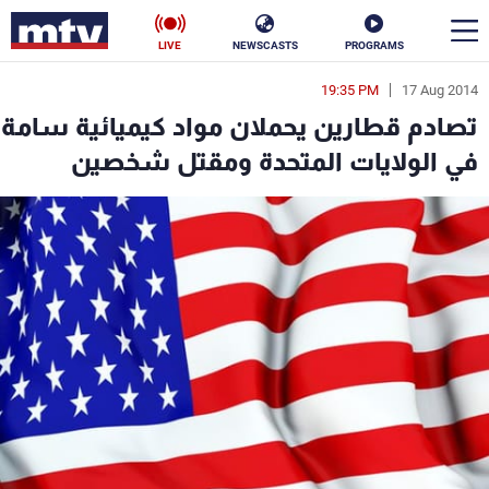
LIVE
NEWSCASTS
PROGRAMS
19:35 PM
17 Aug 2014
en
تصادم قطارين يحملان مواد كيميائية سامة
الأخبار
في الولايات المتحدة ومقتل شخصين
سياسة
ناس
إقتصاد
فن
منوعات
رياضة
كأس العالم
البرامج
جدول البرامج