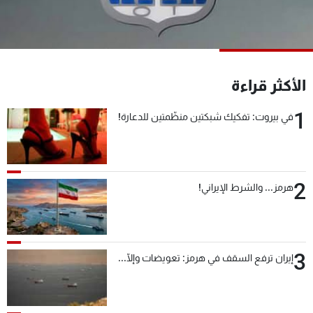
شاهد البرامج
الترددات
عن MTV
وظائف
الأكثر قراءة
الإنـتـاج
تواصل معنا
لاعلاناتكم
شروط الإسـتخدام
1
في بيروت: تفكيك شبكتين منظّمتين للدعارة!
سياسة الخصوصية
2
هرمز... والشرط الإيراني!
3
إيران ترفع السقف في هرمز: تعويضات وإلّا...