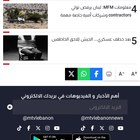
4
معلومات MFM: لبنان يرفض تولي
contractors وشركات أمنية خاصة مهمة
التحقق من نزع سلاح "حزب الله"
5
بعد خطف عسكري... الجيش يُلاحق الخاطفين
-
+
A
A
أهم الأخبار و الفيديوهات في بريدك الالكتروني
@mtvlebanon
@mtvlebanonnews