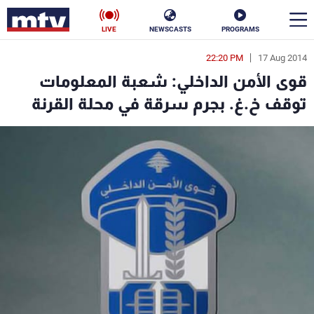
LIVE
NEWSCASTS
PROGRAMS
22:20 PM
17 Aug 2014
en
قوى الأمن الداخلي: شعبة المعلومات
الأخبار
توقف خ.غ. بجرم سرقة في محلة القرنة
سياسة
ناس
إقتصاد
فن
منوعات
رياضة
كأس العالم
البرامج
جدول البرامج