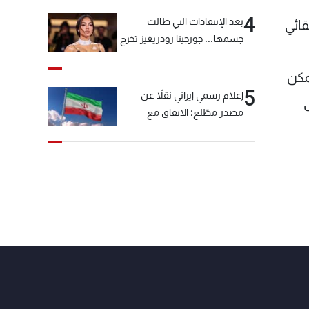
4
بعد الإنتقادات التي طالت
قائي
جسمها... جورجينا رودريغيز تخرج
عن صمتها
مكن
5
إعلام رسمي إيراني نقلاً عن
مصدر مطّلع: الاتفاق مع
سلطنة عمان بشأن مضيق
هرمز سيتأجل ما دامت أميركا
تهدد إيران