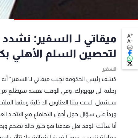
+
ميقاتي لـ السفير: نشدد ع
A
-
A
لتحصين السلم الأهلي ب
السفير
كشف رئيس الحكومة نجيب ميقاتي لـ"السفير" أنه س
رحلته الى نيويورك، وفي الوقت نفسه سيطلع من بر
سيشمل البحث بيننا العناوين الداخلية ومنها الملف
ورداً على سؤال حول أجواء الاجتماع مع الاتحاد ال
أنا سألت الوفد هل هدفنا هو خلق حالة تضخم وبطال
معادلة تتحسن فيها القدرة الشرائية ولا تتأثر بالعو