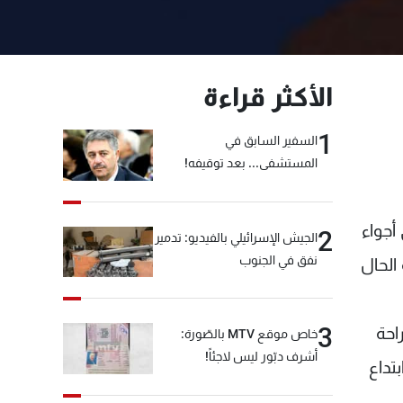
الأكثر قراءة
1
السفير السابق في
المستشفى... بعد توقيفه!
أجواء
2
الجيش الإسرائيلي بالفيديو: تدمير
نفق في الجنوب
الحال
3
احة
خاص موقع MTV بالصّورة:
أشرف دبّور ليس لاجئاً!
تداع