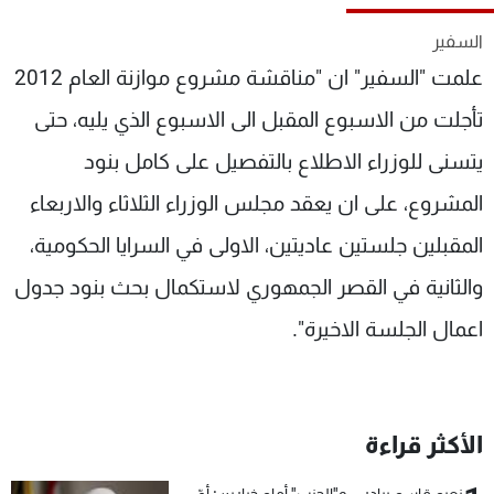
شاهد البرامج
السفير
الترددات
علمت "السفير" ان "مناقشة مشروع موازنة العام 2012
تأجلت من الاسبوع المقبل الى الاسبوع الذي يليه، حتى
عن MTV
وظائف
الإنـتـاج
تواصل معنا
يتسنى للوزراء الاطلاع بالتفصيل على كامل بنود
لاعلاناتكم
شروط الإسـتخدام
سياسة الخصوصية
المشروع، على ان يعقد مجلس الوزراء الثلاثاء والاربعاء
المقبلين جلستين عاديتين، الاولى في السرايا الحكومية،
والثانية في القصر الجمهوري لاستكمال بحث بنود جدول
اعمال الجلسة الاخيرة".
الأكثر قراءة
نعيم قاسم يبادر... و"الحزب" أمام خيارين: أيّ