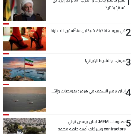
1
"سمّ" يختار؟
2
في بيروت: تفكيك شبكتين منظّمتين للدعارة!
3
هرمز... والشرط الإيراني!
4
إيران ترفع السقف في هرمز: تعويضات وإلّا...
5
معلومات MFM: لبنان يرفض تولي
contractors وشركات أمنية خاصة مهمة