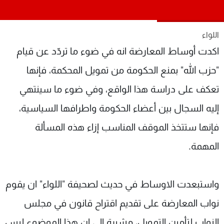
شاهد البرامج
الترددات
اللواء
اكدت أوساط المعارضة انه في ضوء ما تردّد عن قيام
عن MTV
وظائف
الإنـتـاج
تواصل معنا
"حزب الله" بمنع الحكومة من تمويل المحكمة، فإنها
لاعلاناتكم
شروط الإسـتخدام
تعكف على دراسة هذا الواقع، وفي ضوء ما سينتهي
سياسة الخصوصية
إليه السجال بين أعضاء الحكومة واطرافها السياسية،
فإنها ستتخذ الموقف المناسب إزاء هذه المسألة
المهمة.
واستبعدت الاوساط في حديث لصحيفة "اللواء" ان يقوم
نواب المعارضة على تقديم اقتراح قانون في مجلس
النواب لتأمين التمويل، مشيرة الى ان هذا الموضوع ليس