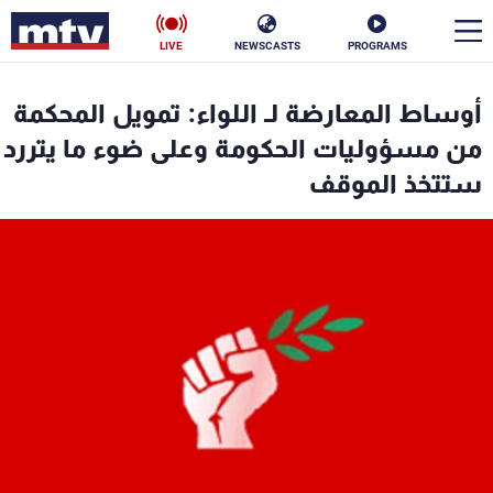
LIVE
NEWSCASTS
PROGRAMS
en
أوساط المعارضة لـ اللواء: تمويل المحكمة
الأخبار
من مسؤوليات الحكومة وعلى ضوء ما يتررد
ستتخذ الموقف
سياسة
ناس
إقتصاد
فن
منوعات
رياضة
كأس العالم
البرامج
جدول البرامج