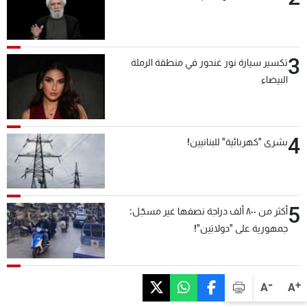
3
تكسير سيارة نور غندور في منطقة الرملة
البيضاء
4
بشرى "كهربائية" للبنانيين!
5
أكثر من ٨٠٠ ألف دراجة نصفها غير مسجّل:
جمهورية على "دولابَين"!
-
+
A
A