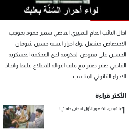
شاهد البرامج
الترددات
احال النائب العام التمييزي القاضي سمير حمود بموجب
عن MTV
وظائف
الإنـتـاج
تواصل معنا
الاختصاص مشغل لواء احرار السنة حسين شومان
لاعلاناتكم
شروط الإسـتخدام
سياسة الخصوصية
الحسين على مفوض الحكومة لدى المحكمة العسكرية
القاضي صقر صقر مع ملف اقواله للاطلاع عليها واتخاذ
الاجراء القانوني المناسب.
الأكثر قراءة
1
بالفيديو: الظهور الأوّل لمجتبى خامنئي!