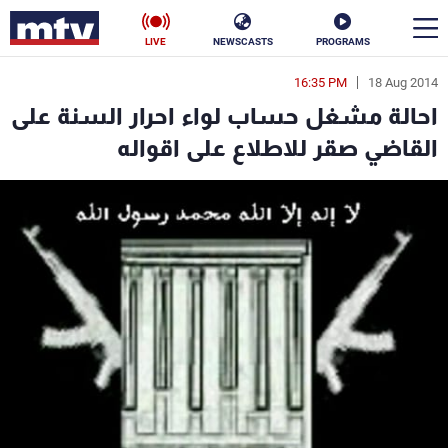
LIVE
NEWSCASTS
PROGRAMS
16:35 PM
18 Aug 2014
en
احالة مشغل حساب لواء احرار السنة على
الأخبار
القاضي صقر للاطلاع على اقواله
سياسة
ناس
إقتصاد
فن
منوعات
رياضة
كأس العالم
البرامج
جدول البرامج