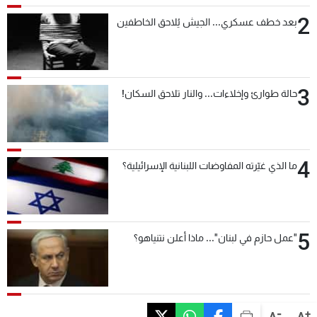
2
بعد خطف عسكري... الجيش يُلاحق الخاطفين
3
حالة طوارئ وإخلاءات... والنار تلاحق السكان!
4
ما الذي غيّرته المفاوضات اللبنانية الإسرائيلية؟
5
"عمل حازم في لبنان"... ماذا أعلن نتنياهو؟
-
+
A
A