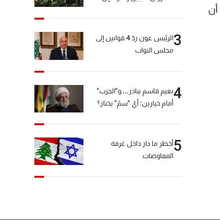
 أن
المختارة... التفاصيل في نشرة
الأخبار بعد قليل
3
الرئيس عون ردّ 4 قوانين إلى
مجلس النواب
4
نعيم قاسم يبادر... و"الحزب"
أمام خيارين: أيّ "سمّ" يختار؟
5
أخطر ما دار داخل غرفة
المفاوضات