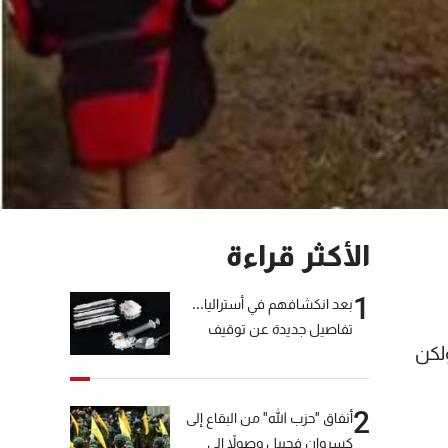
الأكثر قراءة
1
بعد انكشافهم في أستراليا...
تفاصيل جديدة عن توقيف
لكن
"شبكة الكوكايين"
2
أنفاق "حزب الله" من البقاع إلى
كسروان فجبيل وصولاً إلى