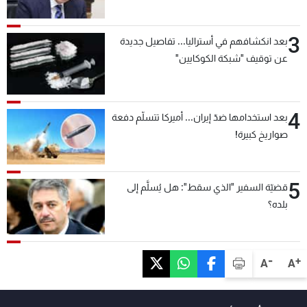
3
بعد انكشافهم في أستراليا... تفاصيل جديدة
عن توقيف "شبكة الكوكايين"
4
بعد استخدامها ضدّ إيران... أميركا تتسلّم دفعة
صواريخ كبيرة!
5
قضيّة السفير "الذي سقط": هل يُسلَّم إلى
بلده؟
-
+
A
A