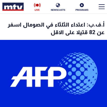
LIVE
NEWSCASTS
PROGRAMS
en
أ.ف.ب: اعتداء الثلثاء في الصومال اسفر
الأخبار
عن 82 قتيلا على الاقل
سياسة
ناس
إقتصاد
فن
منوعات
رياضة
كأس العالم
البرامج
جدول البرامج