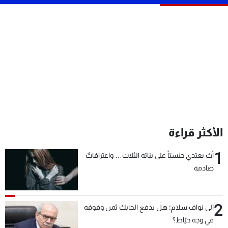
شاهد البرامج
الترددات
عن MTV
وظائف
الإنـتـاج
تواصل معنا
لاعلاناتكم
شروط الإسـتخدام
سياسة الخصوصية
الأكثر قراءة
1
أبٌ يعتدي جنسيّاً على بناته الثلاث… واعترافاتٌ
صادمة
2
الى نواف سلام: هل يدفع الحايك ثمن وقوفه
في وجه خيّاط؟