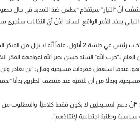
 وكشفَت أنّ “التيار” سيتقدّم “بطعن ضدّ التمديد في حال حصول
لنيابي يمدّد للأمر الواقع السائد، لأنّ أيّ انتخابات ستُجرى 
ولاحظَت المصادر أنّ المؤشرات لا توحي بإمكان انتخاب رئيس في جلسة 2 أيلول، علماً أنّه لا يزال من
 العام لـ”حزب الله” السيّد حسن نصر الله لمواجهة الفكر الت
ر هو، عندما استعمل مفردات مسيحية وقال: “لن نغادر ولن 
ر مسيحية، وبدلاً من أن نلاقيَه عند منتصف الطريق بدأنا “ند
 “إنّ دعم المسيحيّين لا يكون فقط كلاميّاً، والمطلوب من
 سياسية وطنية اجتماعية لإنقاذهم”.