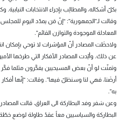
بكلّ أشكاله، والمطالِب بإجراء الانتخابات النيابية.
وقالت لـ”الجمهورية”: “إنّ مَن يمدّد اليوم للمجلس ا
المعادلة الموجودة والتوازن القائم”.
عن ذلك. وأيّدت المصادر الأفكار التي طرحَها الأمين
وتمنّت لو أنّ بعض المسيحيين يفكّرون مثلما فكّ
أرضَنا، فهي لنا وسنظلّ فيها”. وقالت: “إنّها أفكا
به”.
وعن سَفر وفد البطاركة الى العراق، قالت المصادر:
البطاركة والسياسيين معاً عقدُ طاولة لوضع خطّة