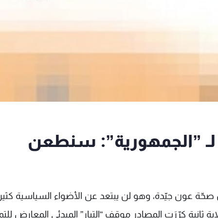
ر لـ ”الجمهورية”: سنطعن
نّ صحّة عون جيّدة، وهو لن يبتعد عن الأضواء السياسية كثيرا
ة ثانية كرّرَت المصادر موقف “التيار” المبدئي المعارض للتم