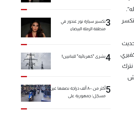
ه”.
ستكسر
3
تكسير سيارة نور غندور في
منطقة الرملة البيضاء
 المبكر الحديث
كفيري،
4
بشرى "كهربائية" للبنانيين!
نترك
فش
5
أكثر من ٨٠٠ ألف دراجة نصفها غير
مسجّل: جمهورية على
"دولابَين"!