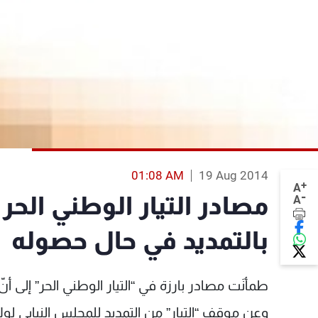
01:08 AM
19 Aug 2014
+
A
-
مصادر التيار الوطني الح
A
بالتمديد في حال حصوله
طمأنَت مصادر بارزة في “التيار الوطني الحر” إلى أ
وعن موقف “التيار” من التمديد للمجلس النيابي لولاي