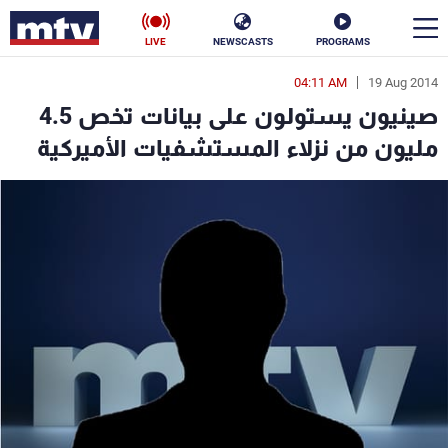
LIVE
NEWSCASTS
PROGRAMS
04:11 AM
19 Aug 2014
en
صينيون يستولون على بيانات تخص 4.5
الأخبار
مليون من نزلاء المستشفيات الأميركية
سياسة
ناس
إقتصاد
فن
منوعات
رياضة
كأس العالم
البرامج
جدول البرامج