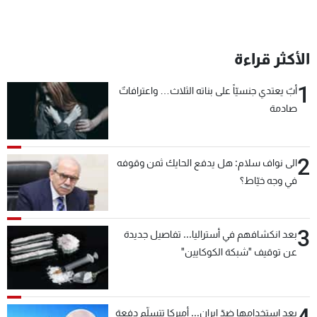
الأكثر قراءة
1
أبٌ يعتدي جنسيّاً على بناته الثلاث… واعترافاتٌ
صادمة
2
الى نواف سلام: هل يدفع الحايك ثمن وقوفه
في وجه خيّاط؟
3
بعد انكشافهم في أستراليا... تفاصيل جديدة
عن توقيف "شبكة الكوكايين"
بعد استخدامها ضدّ إيران... أميركا تتسلّم دفعة