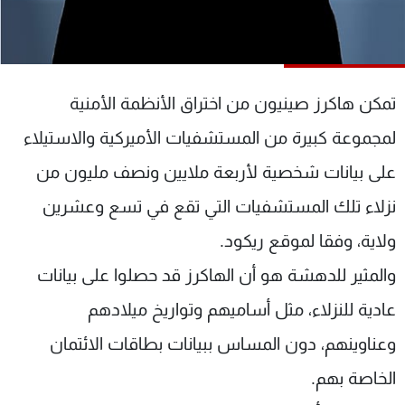
شاهد البرامج
الترددات
تمكن هاكرز صينيون من اختراق الأنظمة الأمنية
عن MTV
وظائف
الإنـتـاج
تواصل معنا
لمجموعة كبيرة من المستشفيات الأميركية والاستيلاء
لاعلاناتكم
شروط الإسـتخدام
سياسة الخصوصية
على بيانات شخصية لأربعة ملايين ونصف مليون من
نزلاء تلك المستشفيات التي تقع في تسع وعشرين
ولاية، وفقا لموقع ريكود.
والمثير للدهشة هو أن الهاكرز قد حصلوا على بيانات
عادية للنزلاء، مثل أساميهم وتواريخ ميلادهم
وعناوينهم، دون المساس ببيانات بطاقات الائتمان
الخاصة بهم.