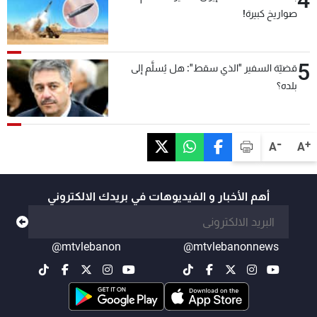
4
صواريخ كبيرة!
5
قضيّة السفير "الذي سقط": هل يُسلَّم إلى
بلده؟
-
+
A
A
أهم الأخبار و الفيديوهات في بريدك الالكتروني
@mtvlebanon
@mtvlebanonnews