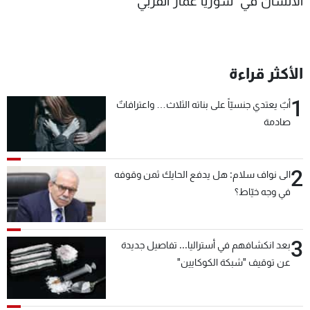
الانسان في سوريا عمار القربي
الأكثر قراءة
1
أبٌ يعتدي جنسيّاً على بناته الثلاث… واعترافاتٌ
صادمة
2
الى نواف سلام: هل يدفع الحايك ثمن وقوفه
في وجه خيّاط؟
3
بعد انكشافهم في أستراليا... تفاصيل جديدة
عن توقيف "شبكة الكوكايين"