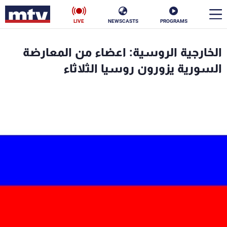
LIVE
NEWSCASTS
PROGRAMS
en
الخارجية الروسية: اعضاء من المعارضة
الأخبار
السورية يزورون روسيا الثلاثاء
سياسة
ناس
إقتصاد
فن
منوعات
رياضة
كأس العالم
البرامج
جدول البرامج