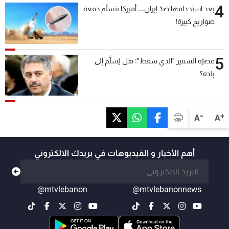
4
بعد استخدامها ضدّ إيران... أميركا تتسلّم دفعة
صواريخ كبيرة!
5
قضيّة السفير "الذي سقط": هل يُسلَّم إلى
بلده؟
-
+
A
A
أهم الأخبار و الفيديوهات في بريدك الالكتروني
@mtvlebanon
@mtvlebanonnews