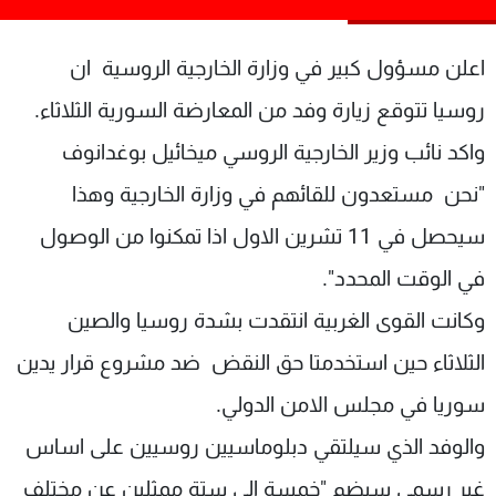
شاهد البرامج
الترددات
اعلن مسؤول كبير في وزارة الخارجية الروسية ان
روسيا تتوقع زيارة وفد من المعارضة السورية الثلاثاء.
عن MTV
وظائف
واكد نائب وزير الخارجية الروسي ميخائيل بوغدانوف
الإنـتـاج
تواصل معنا
لاعلاناتكم
شروط الإسـتخدام
"نحن مستعدون للقائهم في وزارة الخارجية وهذا
سياسة الخصوصية
سيحصل في 11 تشرين الاول اذا تمكنوا من الوصول
في الوقت المحدد".
وكانت القوى الغربية انتقدت بشدة روسيا والصين
الثلاثاء حين استخدمتا حق النقض ضد مشروع قرار يدين
سوريا في مجلس الامن الدولي.
والوفد الذي سيلتقي دبلوماسيين روسيين على اساس
غير رسمي سيضم "خمسة الى ستة ممثلين عن مختلف