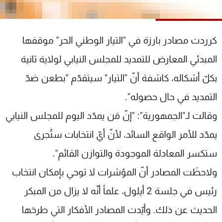
شاهد البرامج
الترددات
كرردت مصادر بارزة في "التيار الوطني الحر" موقفها
عن MTV
وظائف
المبدئي المعارض للتمديد للمجلس النيابي لولاية ثانية
الإنـتـاج
تواصل معنا
بكلّ أشكاله، كاشفة أنّ "التيار" سيتقدّم "بطعن ضدّ
لاعلاناتكم
شروط الإسـتخدام
سياسة الخصوصية
التمديد في حال حصوله".
وقالت لـ"الجمهورية": "إنّ مَن يمدّد اليوم للمجلس النيابي
يمدّد للأمر الواقع السائد، لأنّ أيّ انتخابات ستُجرى
ستكسر المعادلة الموجودة والتوازن القائم".
ولاحظَت المصادر أنّ المؤشرات لا توحي بإمكان انتخاب
رئيس في جلسة 2 أيلول، علماً أنّه لا يزال من المبكر
الحديث عن ذلك. وأيّدت المصادر الأفكار التي طرحَها