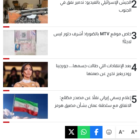
2
الجيش الإسرائيلي بالفيديو: تدمير نفق في
الجنوب
3
خاص موقع MTV بالصّورة: أشرف دبّور ليس
لاجئاً!
4
بعد الإنتقادات التي طالت جسمها... جورجينا
رودريغيز تخرج عن صمتها
5
إعلام رسمي إيراني نقلاً عن مصدر مطّلع:
الاتفاق مع سلطنة عمان بشأن مضيق هرمز
سيتأجل ما دامت أميركا تهدد إيران
-
+
A
A