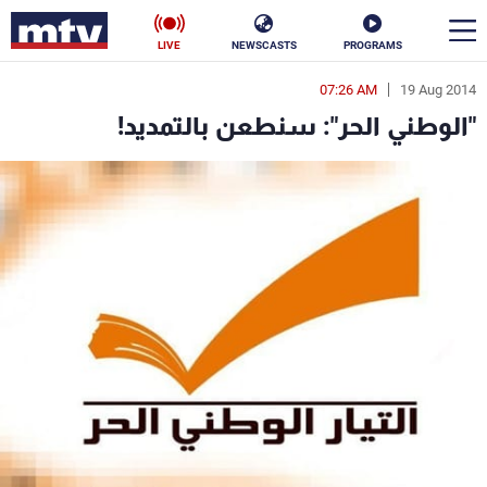
LIVE
NEWSCASTS
PROGRAMS
07:26 AM
19 Aug 2014
en
"الوطني الحر": سنطعن بالتمديد!
الأخبار
سياسة
ناس
إقتصاد
فن
منوعات
رياضة
كأس العالم
البرامج
جدول البرامج