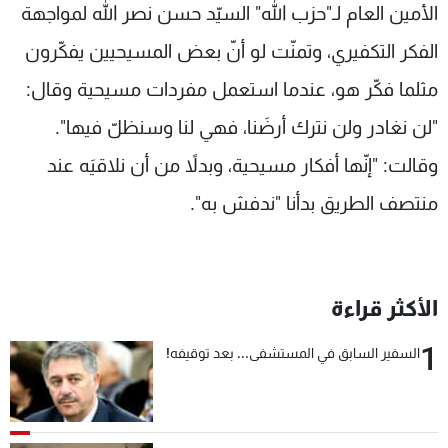
الأمين العام لـ"حزب الله" السيّد حسن نصر الله لمواجهة
الفكر التكفيري، وتمنّت لو أنّ بعض المسيحيين يفكّرون
مثلما فكّر هو، عندما استعمل مفردات مسيحية وقال:
"لن نغادر ولن نترك أرضَنا، فهي لنا وسنظلّ فيها".
وقالت: "إنّها أفكار مسيحية، وبدلاً من أن نلاقيَه عند
منتصف الطريق بدأنا "ندفش به".
الأكثر قراءة
1
السفير السابق في المستشفى... بعد توقيفه!